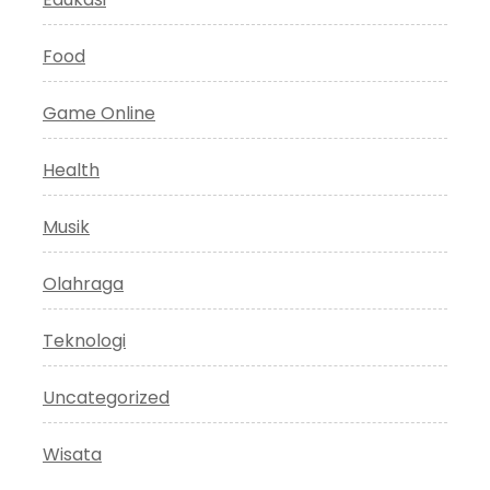
Food
Game Online
Health
Musik
Olahraga
Teknologi
Uncategorized
Wisata