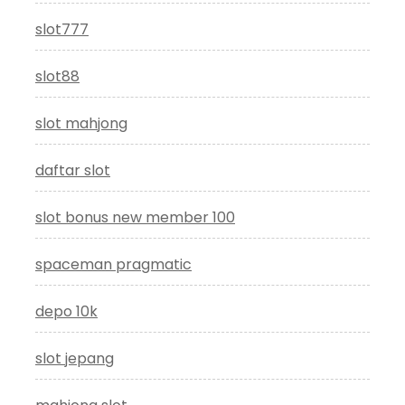
slot777
slot88
slot mahjong
daftar slot
slot bonus new member 100
spaceman pragmatic
depo 10k
slot jepang