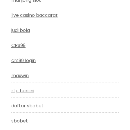
mahjong slot
live casino baccarat
judi bola
CRS99
crs99 login
maxwin
rtp hari ini
daftar sbobet
sbobet