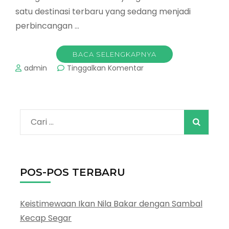
satu destinasi terbaru yang sedang menjadi
perbincangan …
BACA SELENGKAPNYA
pada
admin
Tinggalkan Komentar
Wisata
Terbaru
di
Malang:
Cari
Hawai
Waterpark
untuk:
POS-POS TERBARU
Keistimewaan Ikan Nila Bakar dengan Sambal
Kecap Segar