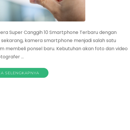
era Super Canggih 10 Smartphone Terbaru dengan
ti sekarang, kamera smartphone menjadi salah satu
m membeli ponsel baru. Kebutuhan akan foto dan video
otografer …
A SELENGKAPNYA