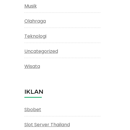
Musik
Olahraga
Teknologi
Uncategorized
Wisata
IKLAN
Sbobet
Slot Server Thailand