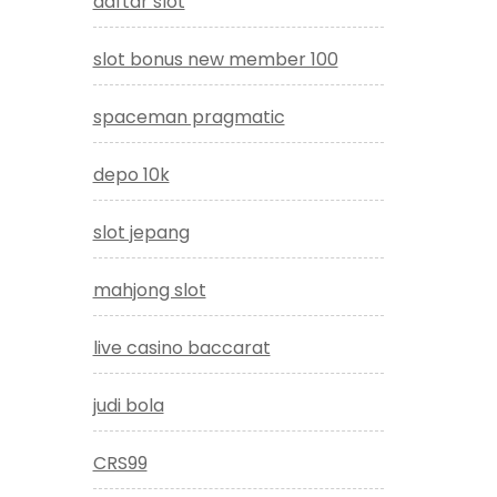
daftar slot
slot bonus new member 100
spaceman pragmatic
depo 10k
slot jepang
mahjong slot
live casino baccarat
judi bola
CRS99