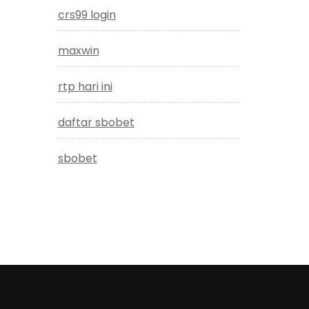
crs99 login
maxwin
rtp hari ini
daftar sbobet
sbobet