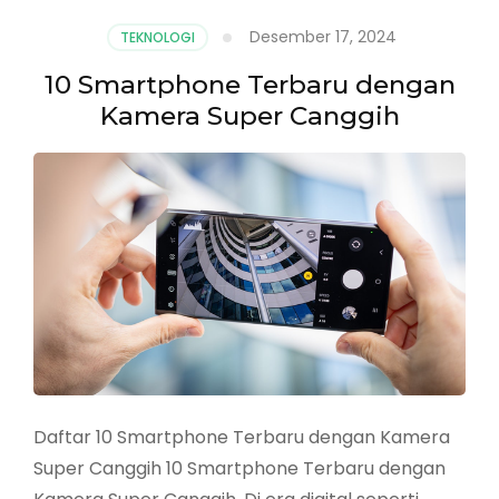
Desember 17, 2024
TEKNOLOGI
10 Smartphone Terbaru dengan
Kamera Super Canggih
Daftar 10 Smartphone Terbaru dengan Kamera
Super Canggih 10 Smartphone Terbaru dengan