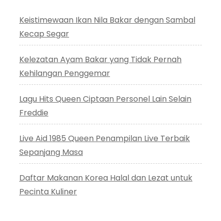
Keistimewaan Ikan Nila Bakar dengan Sambal
Kecap Segar
Kelezatan Ayam Bakar yang Tidak Pernah
Kehilangan Penggemar
Lagu Hits Queen Ciptaan Personel Lain Selain
Freddie
Live Aid 1985 Queen Penampilan Live Terbaik
Sepanjang Masa
Daftar Makanan Korea Halal dan Lezat untuk
Pecinta Kuliner