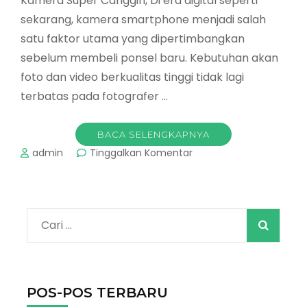
Kamera Super Canggih, Di era digital seperti
sekarang, kamera smartphone menjadi salah
satu faktor utama yang dipertimbangkan
sebelum membeli ponsel baru. Kebutuhan akan
foto dan video berkualitas tinggi tidak lagi
terbatas pada fotografer …
BACA SELENGKAPNYA
pada
admin
Tinggalkan Komentar
10
Smartphone
Terbaru
dengan
Cari
Kamera
Super
untuk:
Canggih
POS-POS TERBARU