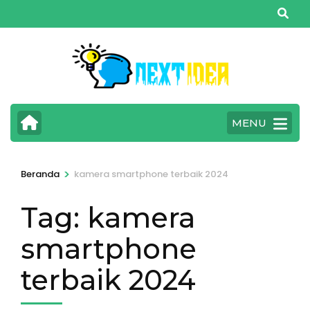
Lompat
ke
konten
(Tekan
Enter)
MENU
>
Beranda
kamera smartphone terbaik 2024
Tag:
kamera
smartphone
terbaik 2024