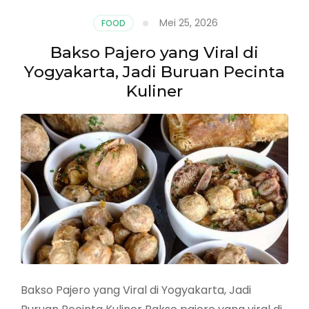
Mei 25, 2026
FOOD
Bakso Pajero yang Viral di
Yogyakarta, Jadi Buruan Pecinta
Kuliner
Bakso Pajero yang Viral di Yogyakarta, Jadi