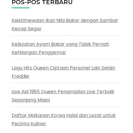
POS-POS TERBARU
Kuliner
Keistimewaan Ikan Nila Bakar dengan Sambal
Kecap Segar
Kelezatan Ayam Bakar yang Tidak Pernah
Kehilangan Penggemar
Lagu Hits Queen Ciptaan Personel Lain Selain
Freddie
Live Aid 1985 Queen Penampilan Live Terbaik
Sepanjang Masa
Daftar Makanan Korea Halal dan Lezat untuk
Pecinta Kuliner