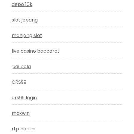
depo 10k
slot jepang
mahjong slot
live casino baccarat
judi bola
CRS99
crs99 login
maxwin
rtp hari ini