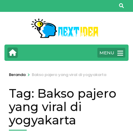
Lompat
ke
konten
(Tekan
Enter)
MENU
>
Beranda
Bakso pajero yang viral di yogyakarta
Tag:
Bakso pajero
yang viral di
yogyakarta