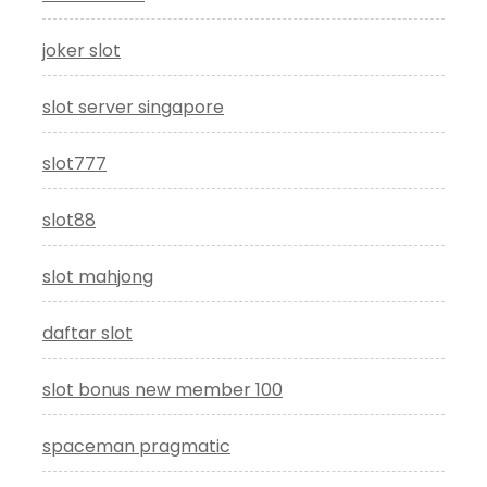
joker slot
slot server singapore
slot777
slot88
slot mahjong
daftar slot
slot bonus new member 100
spaceman pragmatic